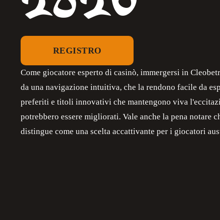
REGISTRO
Come giocatore esperto di casinò, immergersi in Cleobetra,
da una navigazione intuitiva, che la rendono facile da espl
preferiti e titoli innovativi che mantengono viva l'eccitazi
potrebbero essere migliorati. Vale anche la pena notare ch
distingue come una scelta accattivante per i giocatori aus