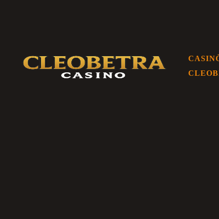
CASIN
CLEOB