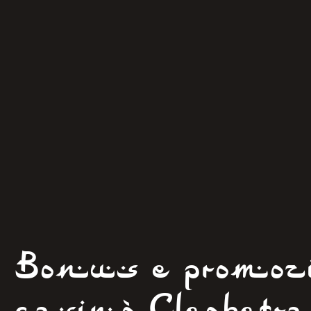
Bonus e promozi
casinò Cleobetra