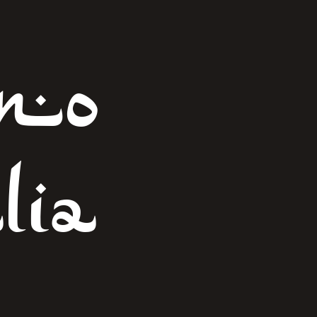
ino
lia