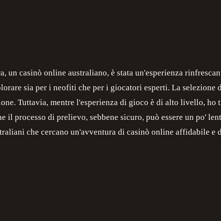
 un casinò online australiano, è stata un'esperienza rinfrescant
orare sia per i neofiti che per i giocatori esperti. La selezione 
one. Tuttavia, mentre l'esperienza di gioco è di alto livello, ho t
e il processo di prelievo, sebbene sicuro, può essere un po' len
traliani che cercano un'avventura di casinò online affidabile e d