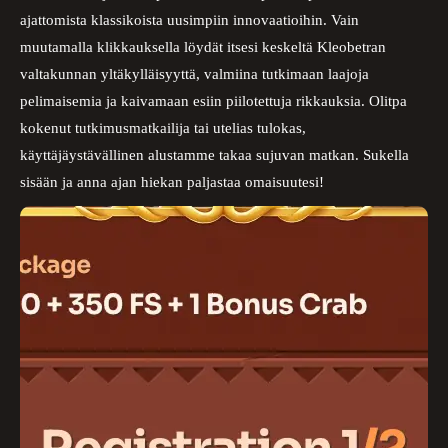
ajattomista klassikoista uusimpiin innovaatioihin. Vain
muutamalla klikkauksella löydät itsesi keskeltä Kleobetran
valtakunnan yltäkylläisyyttä, valmiina tutkimaan laajoja
pelimaisemia ja kaivamaan esiin piilotettuja rikkauksia. Olitpa
kokenut tutkimusmatkailija tai utelias tulokas,
käyttäjäystävällinen alustamme takaa sujuvan matkan. Sukella
sisään ja anna ajan hiekan paljastaa omaisuutesi!