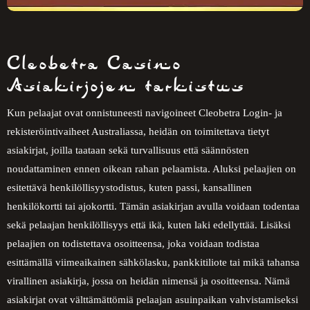
Cleobetra Casino
Asiakirjojen tarkistus
Kun pelaajat ovat onnistuneesti navigoineet Cleobetra Login- ja
rekisteröintivaiheet Australiassa, heidän on toimitettava tietyt
asiakirjat, joilla taataan sekä turvallisuus että säännösten
noudattaminen ennen oikean rahan pelaamista. Aluksi pelaajien on
esitettävä henkilöllisyystodistus, kuten passi, kansallinen
henkilökortti tai ajokortti. Tämän asiakirjan avulla voidaan todentaa
sekä pelaajan henkilöllisyys että ikä, kuten laki edellyttää. Lisäksi
pelaajien on todistettava osoitteensa, joka voidaan todistaa
esittämällä viimeaikainen sähkölasku, pankkitiliote tai mikä tahansa
virallinen asiakirja, jossa on heidän nimensä ja osoitteensa. Nämä
asiakirjat ovat välttämättömiä pelaajan asuinpaikan vahvistamiseksi