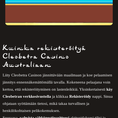
Kuinka rekisteröityä
Cleobetra Casino
Australiaan
Liity Cleobetra Casinon jännittävään maailmaan ja koe pelaamisen
jännitys ennennäkemättömällä tavalla. Kokeneena pelaajana voin
kertoa, että rekisteröityminen on lastenleikkiä. Yksinkertaisesti
käy
Cleobetran verkkosivustolla
ja klikkaa
Rekisteröidy
nappi. Sinua
ohjataan syöttämään tietosi, mikä takaa turvallisen ja
henkilökohtaisen pelikokemuksen.
Seuraava,
vahvista sähköpostiosoitteesi
aktivoidaksesi tilisi ja