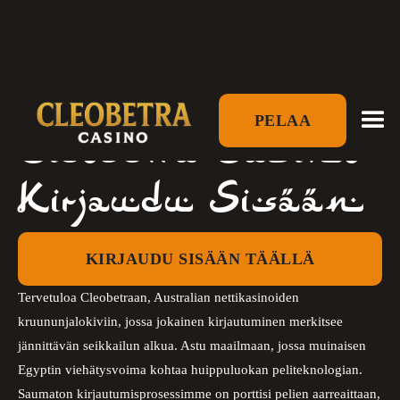
PELAA
Cleobetra Casino
Kirjaudu Sisään
KIRJAUDU SISÄÄN TÄÄLLÄ
Tervetuloa Cleobetraan, Australian nettikasinoiden
kruununjalokiviin, jossa jokainen kirjautuminen merkitsee
jännittävän seikkailun alkua. Astu maailmaan, jossa muinaisen
Egyptin viehätysvoima kohtaa huippuluokan peliteknologian.
Saumaton kirjautumisprosessimme on porttisi pelien aarreaittaan,